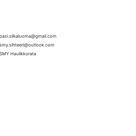
pasi.siikaluoma@gmail.com
smy.sihteeri@outlook.com
SMY Haulikkorata