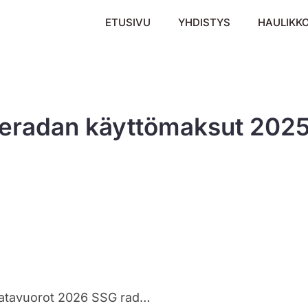
ETUSIVU
YHDISTYS
HAULIKK
eradan käyttömaksut 2025 
SMY.n Jäsenille vuokratut hirvi ja karjuratavuorot 2026 SSG radalla Sipoossa